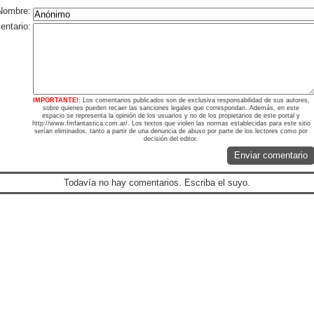
Nombre:
ntario:
IMPORTANTE!:
Los comentarios publicados son de exclusiva responsabilidad de sus autores,
sobre quienes pueden recaer las sanciones legales que correspondan. Además, en este
espacio se representa la opinión de los usuarios y no de los propietarios de este portal y
http://www.fmfantastica.com.ar/. Los textos que violen las normas establecidas para este sitio
serían eliminados, tanto a partir de una denuncia de abuso por parte de los lectores como por
decisión del editor.
Enviar comentario
Todavía no hay comentarios. Escriba el suyo.