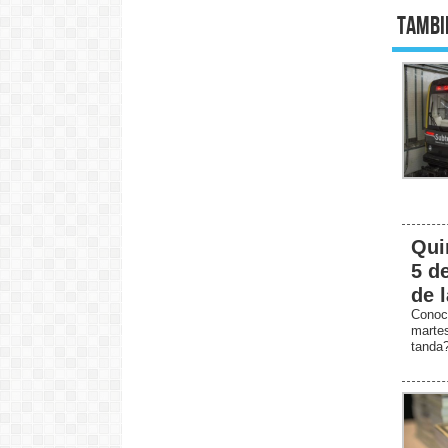
Tambi
Qui
5 d
de 
Conoc
marte
tanda