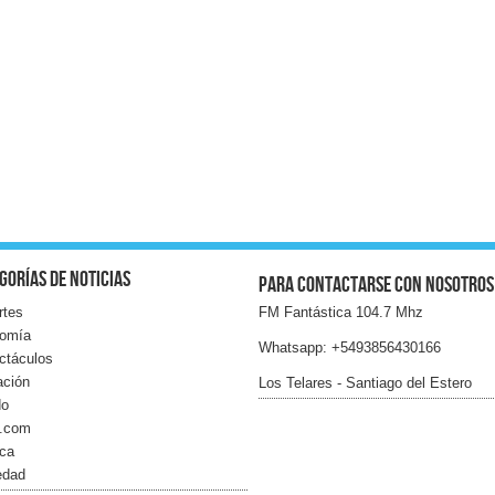
gorías de noticias
Para contactarse con nosotros
rtes
FM Fantástica 104.7 Mhz
omía
Whatsapp: +5493856430166
ctáculos
ación
Los Telares - Santiago del Estero
do
l.com
ica
edad