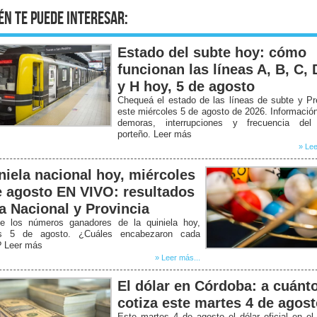
én te puede interesar:
Estado del subte hoy: cómo
funcionan las líneas A, B, C, 
y H hoy, 5 de agosto
Chequeá el estado de las líneas de subte y P
este miércoles 5 de agosto de 2026. Informació
demoras, interrupciones y frecuencia del
porteño. Leer más
» Lee
niela nacional hoy, miércoles
e agosto EN VIVO: resultados
la Nacional y Provincia
e los números ganadores de la quiniela hoy,
s 5 de agosto. ¿Cuáles encabezaron cada
? Leer más
» Leer más...
El dólar en Córdoba: a cuánt
cotiza este martes 4 de agos
Este martes 4 de agosto el dólar oficial en e