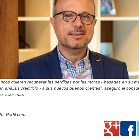
ancos quieren recuperar las pérdidas por las moras - basadas en su m
en análisis crediticio - a sus nuevos buenos clientes", aseguró el consul
rio. Leer más
e: Perfil.com