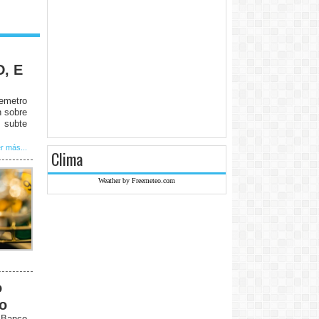
D, E
remetro
n sobre
 subte
r más...
Clima
Weather by Freemeteo.com
o
to
l Banco