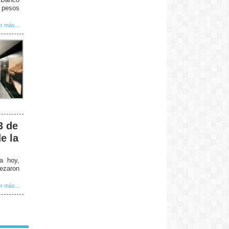
5 pesos
r más...
3 de
e la
a hoy,
bezaron
r más...