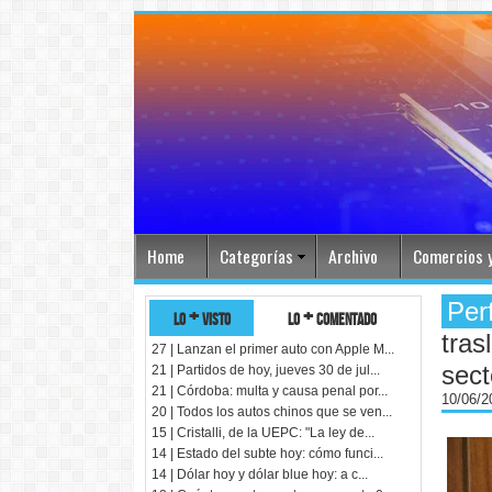
Home
Categorías
Archivo
Comercios y
Per
lo + visto
lo + comentado
tras
27 | Lanzan el primer auto con Apple M...
sect
21 | Partidos de hoy, jueves 30 de jul...
21 | Córdoba: multa y causa penal por...
10/06/
20 | Todos los autos chinos que se ven...
15 | Cristalli, de la UEPC: "La ley de...
14 | Estado del subte hoy: cómo funci...
14 | Dólar hoy y dólar blue hoy: a c...