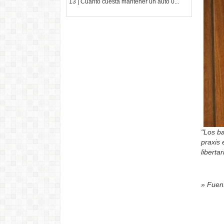
13 | Cuánto cuesta mantener un auto 0...
"Los b
praxis 
liberta
» Fuent