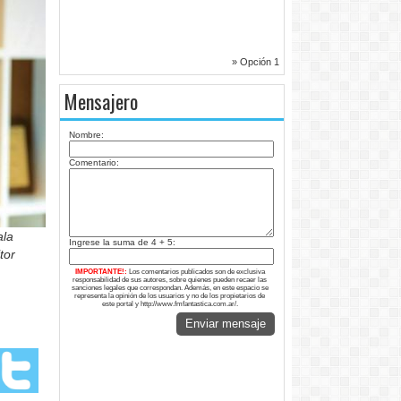
» Opción 1
Mensajero
Nombre:
Comentario:
ala
Ingrese la suma de 4 + 5:
tor
IMPORTANTE!:
Los comentarios publicados son de exclusiva
responsabilidad de sus autores, sobre quienes pueden recaer las
sanciones legales que correspondan. Además, en este espacio se
representa la opinión de los usuarios y no de los propietarios de
este portal y http://www.fmfantastica.com.ar/.
Enviar mensaje