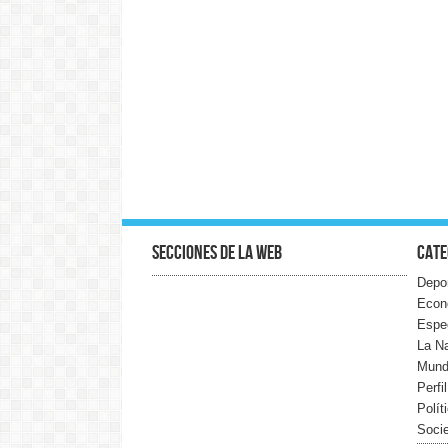
Secciones de la web
Cate
Depo
Econ
Espe
La N
Mun
Perfi
Polít
Soci