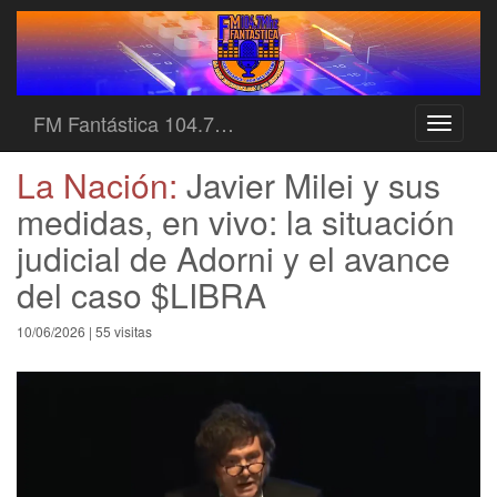
FM Fantástica 104.7…
Toggle
navigati
La Nación:
Javier Milei y sus
medidas, en vivo: la situación
judicial de Adorni y el avance
del caso $LIBRA
10/06/2026 | 55 visitas