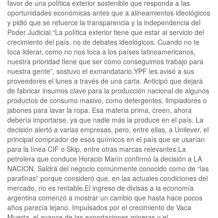
favor de una política exterior sostenible que responda a las
oportunidades económicas antes que a alineamientos ideológicos
y pidió que se refuerce la transparencia y la independencia del
Poder Judicial.“La política exterior tiene que estar al servicio del
crecimiento del país, no de debates ideológicos. Cuando no te
toca liderar, como no nos toca a los países latinoamericanos,
nuestra prioridad tiene que ser cómo conseguimos trabajo para
nuestra gente”, sostuvo el exmandatario.YPF les avisó a sus
proveedores el lunes a través de una carta. Anticipó que dejará
de fabricar insumos clave para la producción nacional de algunos
productos de consumo masivo, como detergentes, limpiadores o
jabones para lavar la ropa. Esa materia prima, creen, ahora
debería importarse, ya que nadie más la produce en el país. La
decisión alertó a varias empresas, pero, entre ellas, a Unilever, el
principal comprador de esos químicos en el país que se usarían
para la línea CIF o Skip, entre otras marcas relevantes.La
petrolera que conduce Horacio Marín confirmó la decisión a LA
NACION. Saldrá del negocio comúnmente conocido como de “las
parafinas” porque consideró que, en las actuales condiciones del
mercado, no es rentable.El ingreso de divisas a la economía
argentina comenzó a mostrar un cambio que hasta hace pocos
años parecía lejano. Impulsados por el crecimiento de Vaca
Muerta, el avance de las exportaciones mineras y el