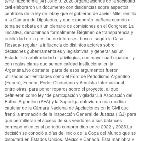
(@MinEconomia_Ar) June 9, 2026Organizaciones de la sociedad
civil elaboraron un documento con disidencias sobre aspectos
centrales de la ley de lobby que el gobierno de Javier Milei remitió
a la Cámara de Diputados, y que expondrán mañana cuando el
tema se debata en un plenario de comisiones en el Congreso.La
iniciativa, denominada formalmente Régimen de transparencia y
publicidad de la gestión de intereses, busca -según la Casa
Rosada- regular la influencia de distintos actores sobre
decisiones gubernamentales y legislativas, y generar así un
Estado “sin arbitrariedad ni privilegios, con mayor participación” y
con reglas claras que sumen calidad institucional en la
Argentina.No obstante, parte de esos argumentos fueron
utilizados por entidades como el Foro de Periodismo Argentino
(Fopea), Fundar, Poder Ciudadano y Amnistía Internacional,
entre otras, para poner reparos sobre el proyecto, al que
definieron como ley “de participación vigilada”.La Asociación del
Fútbol Argentino (AFA) y la Superliga obtuvieron una medida
cautelar de la Cámara Nacional de Apelaciones en lo Civil que
frenó la intimación de la Inspección General de Justicia (IGJ) para
que permitieran el acceso de sus veedores a sus balances
correspondientes al período comprendido entre 2022 y 2025.La
decisión se conoció a días del inicio de la Copa del Mundo que se
disputará en Estados Unidos, México y Canadá. Esta maniobra y