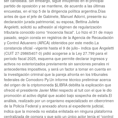
ser candidata. Sin embargo, sigue influyendo en el principal
partido de oposición y se mantiene, de acuerdo a las últimas
encuestas, en el top 5 de la dirigencia política argentina.Días
antes de que el jefe de Gabinete, Manuel Adorni, presente su
declaración jurada patrimonial, su esposa, Bettina Julieta
Angeletti, solicitó su adhesión al régimen de regularización
tributaria conocido como “inocencia fiscal”. Lo hizo el 31 de mayo
pasado, según consta en registros de la Agencia de Recaudación
y Control Aduanero (ARCA) obtenidos por este medio.La
constancia oficial −vigente hasta el 9 de julio− indica que Angeletti
(CUIT 27-29865407-0) pidió acogerse a la Ley 27.799 para el
período fiscal 2025, esquema que permite declarar ingresos y
activos no exteriorizados previamente sin sanciones penales ni
antecedentes impositivos, y será un factor a tomar en cuenta en
la investigación criminal que la pareja afronta en los tribunales
federales de Comodoro Py.Un informe técnico preliminar acerca
del origen de la criptomoneda $LIBRA debilita la explicación que
ofreció el presidente Javier Milei respecto al tuit con el que le dio
promoción al activo digital que acabó bajo sospecha de estafa.El
análisis, realizado por un organismo especializado en cibercrimen
de la Policía Federal y anexado ahora al expediente judicial,
indica que la moneda no estaba enlistada en ninguna plataforma
centralizada de compra y que solo un único actor tenía el “control