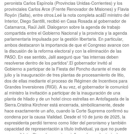
peronista Carlos Espínola (Provincias Unidas-Corrientes) y los
provinciales Carlos Arce (Frente Renovador de Misiones) y Flavia
Royón (Salta), entre otros.Leé la nota completa acáEl ministro del
Interior, Diego Santilli, recibió en Casa Rosada al gobernador de
Catamarca, Raúl Jalil. Dialogaron sobre la agenda de trabajo
compartida entre el Gobierno Nacional y la provincia y la agenda
parlamentaria impulsada por la gestión libertaria. En particular,
ambos destacaron la importancia de que el Congreso avance con
la discusión de la reforma electoral y con la eliminación de las
PASO. En ese sentido, Jalil aseguró que “las internas deben
resolverse dentro de los partidos”.El gobernador invitó al
Gobierno a participar de la Fiesta del Poncho durante el mes de
julio y la inauguración de tres plantas de procesamiento de litio,
dos de ellas mediante el proceso de Régimen de Incentivos para
Grandes Inversiones (RIGI). A su vez, el gobernador le comunicó
al ministro la invitación a participar de la inauguración de una
planta de hilado y de un hotel cinco estrellas en Antofagasta de la
Sierra.Cristina Kirchner está encerrada, simbólicamente, desde
hace exactamente un año, cuando la Corte Suprema confirmó su
condena por la causa Vialidad. Desde el 10 de junio de 2025, la
expresidenta perdió terreno como líder del peronismo y también
capacidad de representación a título individual, ya que no puede