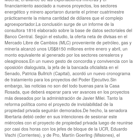
financiamiento asociado a nuevos proyectos, los sectores
energético y minero aportaron durante el primer cuatrimestre
prácticamente la misma cantidad de dólares que el complejo
agroexportador.La conclusión surge de un informe de la
consultora 1816 elaborado sobre la base de datos sectoriales del
Banco Central. Según el estudio, la oferta neta de divisas en el
Mercado Libre de Cambios (MLC) proveniente de petróleo, gas y
minería alcanzó unos US$8150 millones entre enero y abril, un
monto equivalente al generado por los sectores cerealeros y
oleaginosos.En un nuevo gesto de concordia y convivencia con la
oposición dialoguista, la jefa de la bancada oficialista en el
Senado, Patricia Bullrich (Capital), acordó un nuevo cronograma
de tratamiento para los proyectos del Poder Ejecutivo.Sin
embargo, las noticias no son del todo buenas para la Casa
Rosada, que deberá esperar para ver avances en los proyectos
más deseados por la administración de Javier Milei. Tanto la
reforma política como el proyecto de inviolabilidad de la
propiedad privada seguirán demorados.De hecho, la senadora
libertaria debió ceder en sus intenciones de sesionar este
miércoles con el proyecto de propiedad privada luego de reunirse
por casi dos horas con los jefes de bloque de la UCR, Eduardo
Vischi (Corrientes), y de Pro, Martín Goerling (Misiones), el