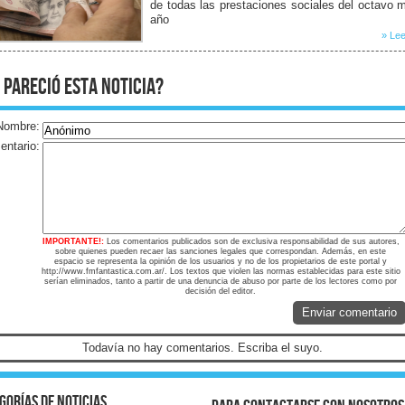
de todas las prestaciones sociales del octavo 
año
» Lee
 pareció esta noticia?
Nombre:
ntario:
IMPORTANTE!:
Los comentarios publicados son de exclusiva responsabilidad de sus autores,
sobre quienes pueden recaer las sanciones legales que correspondan. Además, en este
espacio se representa la opinión de los usuarios y no de los propietarios de este portal y
http://www.fmfantastica.com.ar/. Los textos que violen las normas establecidas para este sitio
serían eliminados, tanto a partir de una denuncia de abuso por parte de los lectores como por
decisión del editor.
Enviar comentario
Todavía no hay comentarios. Escriba el suyo.
gorías de noticias