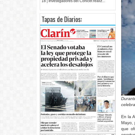
18 | Investigadores del Conicet realiz...
Tapas de Diarios:
Durante
celebr
En la 
Mayo, p
que of
oportu