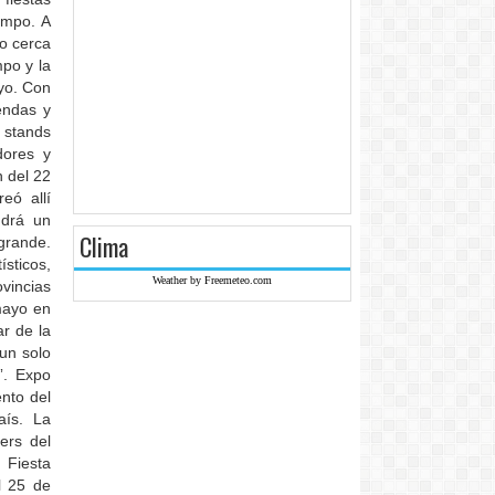
campo. A
go cerca
po y la
yo. Con
endas y
 stands
dores y
n del 22
eó allí
ndrá un
Clima
grande.
ísticos,
Weather by Freemeteo.com
vincias
 mayo en
ar de la
 un solo
”. Expo
nto del
aís. La
ers del
 Fiesta
l 25 de