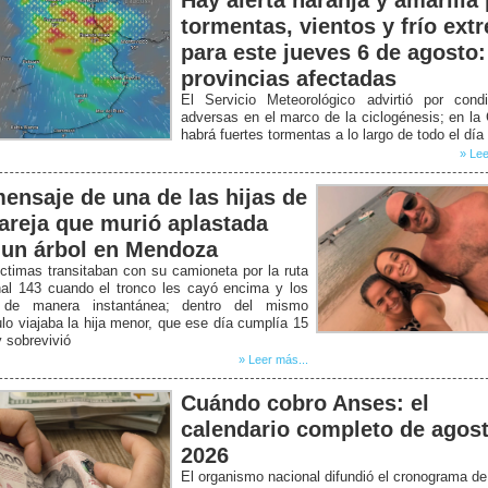
tormentas, vientos y frío ext
para este jueves 6 de agosto:
provincias afectadas
El Servicio Meteorológico advirtió por condi
adversas en el marco de la ciclogénesis; en la
habrá fuertes tormentas a lo largo de todo el día
» Lee
mensaje de una de las hijas de
pareja que murió aplastada
 un árbol en Mendoza
ctimas transitaban con su camioneta por la ruta
nal 143 cuando el tronco les cayó encima y los
de manera instantánea; dentro del mismo
lo viajaba la hija menor, que ese día cumplía 15
 sobrevivió
» Leer más...
Cuándo cobro Anses: el
calendario completo de agos
2026
El organismo nacional difundió el cronograma d