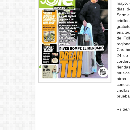
mayo, d
días d
Sarmie
crioll
gratui
enaltec
de Fol
region
Caraba
24 de 
corder
riend
musica
otros.
conoci
crioll
pruebas
» Fuen