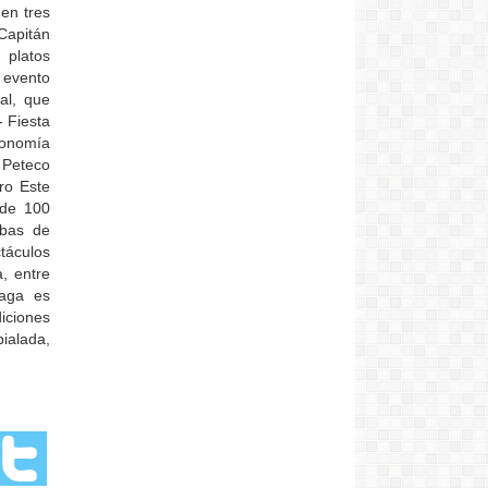
 en tres
Capitán
 platos
 evento
al, que
- Fiesta
ronomía
 Peteco
ro Este
 de 100
ebas de
áculos
, entre
iaga es
iciones
ialada,