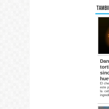
Tambi
Dan
tort
sin
hue
El che
este p
la ceb
ingred