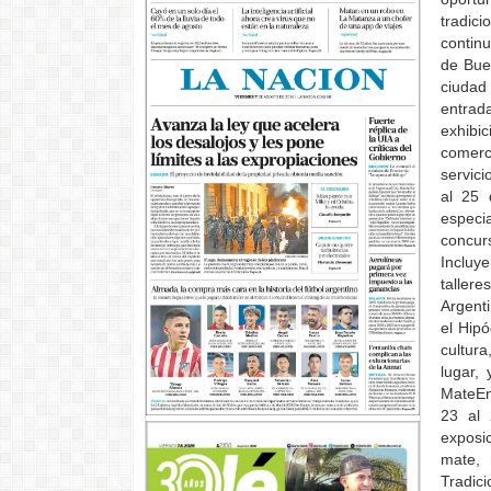
tradici
continu
de Bue
ciudad
entrad
exhibi
comerc
servici
al 25 
especi
concur
Incluye
taller
Argenti
el Hipó
cultura
lugar,
MateEn
23 al 
exposi
mate, 
Tradic