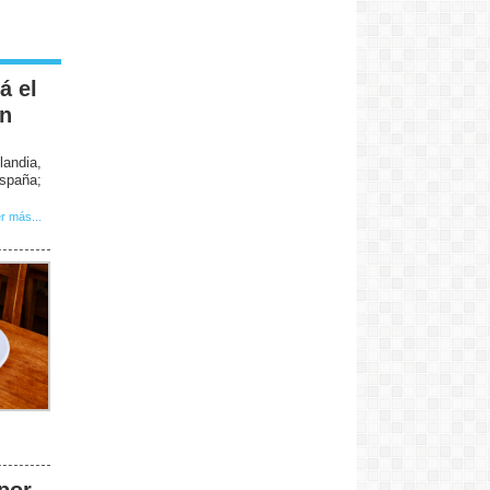
á el
en
landia,
spaña;
r más...
 por