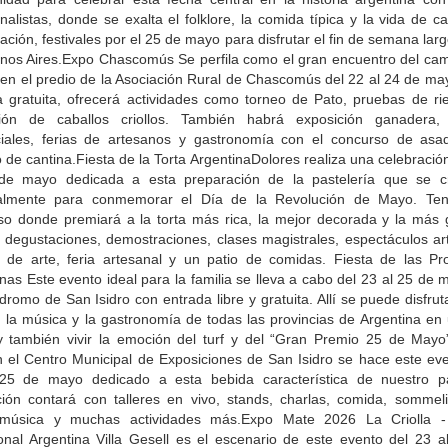
onalistas, donde se exalta el folklore, la comida típica y la vida de 
ación, festivales por el 25 de mayo para disfrutar el fin de semana lar
nos Aires.Expo Chascomús Se perfila como el gran encuentro del cam
 en el predio de la Asociación Rural de Chascomús del 22 al 24 de ma
a gratuita, ofrecerá actividades como torneo de Pato, pruebas de ri
ción de caballos criollos. También habrá exposición ganadera,
iales, ferias de artesanos y gastronomía con el concurso de asa
o de cantina.Fiesta de la Torta ArgentinaDolores realiza una celebració
de mayo dedicada a esta preparación de la pastelería que se cr
almente para conmemorar el Día de la Revolución de Mayo. Te
so donde premiará a la torta más rica, la mejor decorada y la más 
 degustaciones, demostraciones, clases magistrales, espectáculos art
es de arte, feria artesanal y un patio de comidas. Fiesta de las Pro
nas Este evento ideal para la familia se lleva a cabo del 23 al 25 de
dromo de San Isidro con entrada libre y gratuita. Allí se puede disfrut
, la música y la gastronomía de todas las provincias de Argentina en
 y también vivir la emoción del turf y del “Gran Premio 25 de Mayo
 el Centro Municipal de Exposiciones de San Isidro se hace este eve
25 de mayo dedicado a esta bebida característica de nuestro p
ción contará con talleres en vivo, stands, charlas, comida, sommeli
música y muchas actividades más.Expo Mate 2026 La Criolla -
ional Argentina Villa Gesell es el escenario de este evento del 23 a