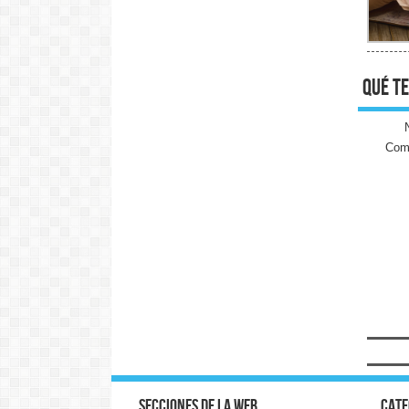
qué te
Come
Secciones de la web
Cate