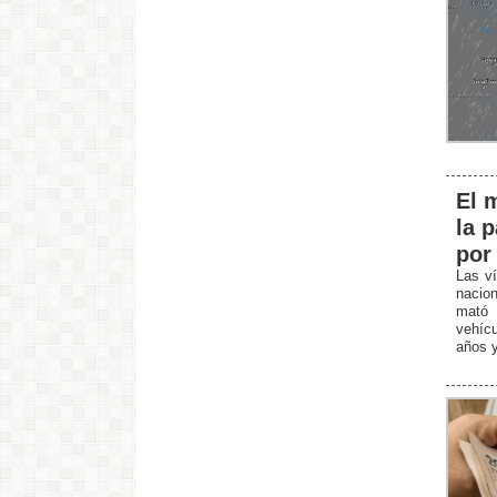
El 
la 
por
Las ví
nacio
mató 
vehícu
años y