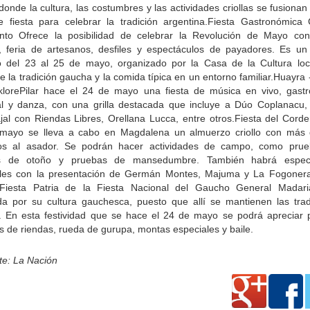
onde la cultura, las costumbres y las actividades criollas se fusionan
e fiesta para celebrar la tradición argentina.Fiesta Gastronómica 
nto Ofrece la posibilidad de celebrar la Revolución de Mayo con
os, feria de artesanos, desfiles y espectáculos de payadores. Es un
to del 23 al 25 de mayo, organizado por la Casa de la Cultura loc
e la tradición gaucha y la comida típica en un entorno familiar.Huayra 
klorePilar hace el 24 de mayo una fiesta de música en vivo, gast
al y danza, con una grilla destacada que incluye a Dúo Coplanacu,
jal con Riendas Libres, Orellana Lucca, entre otros.Fiesta del Corde
mayo se lleva a cabo en Magdalena un almuerzo criollo con más
os al asador. Se podrán hacer actividades de campo, como pru
as de otoño y pruebas de mansedumbre. También habrá espect
les con la presentación de Germán Montes, Majuma y La Fogonera
 Fiesta Patria de la Fiesta Nacional del Gaucho General Madar
da por su cultura gauchesca, puesto que allí se mantienen las trad
as. En esta festividad que se hace el 24 de mayo se podrá apreciar p
 de riendas, rueda de gurupa, montas especiales y baile.
te: La Nación