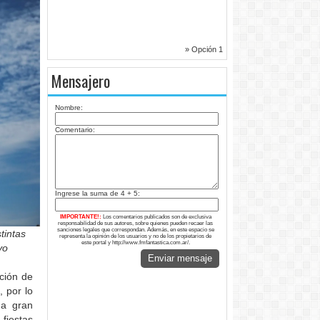
» Opción 1
Mensajero
Nombre:
Comentario:
Ingrese la suma de 4 + 5:
IMPORTANTE!:
Los comentarios publicados son de exclusiva
responsabilidad de sus autores, sobre quienes pueden recaer las
sanciones legales que correspondan. Además, en este espacio se
tintas
representa la opinión de los usuarios y no de los propietarios de
este portal y http://www.fmfantastica.com.ar/.
yo
Enviar mensaje
ción de
, por lo
na gran
fiestas