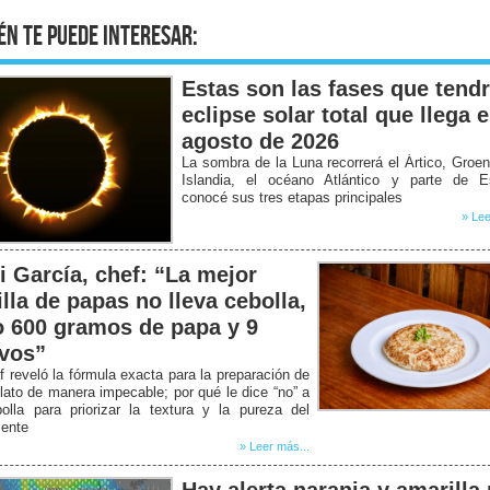
én te puede interesar:
Estas son las fases que tendr
eclipse solar total que llega 
agosto de 2026
La sombra de la Luna recorrerá el Ártico, Groen
Islandia, el océano Atlántico y parte de E
conocé sus tres etapas principales
» Lee
i García, chef: “La mejor
illa de papas no lleva cebolla,
o 600 gramos de papa y 9
vos”
f reveló la fórmula exacta para la preparación de
lato de manera impecable; por qué le dice “no” a
olla para priorizar la textura y la pureza del
iente
» Leer más...
Hay alerta naranja y amarilla