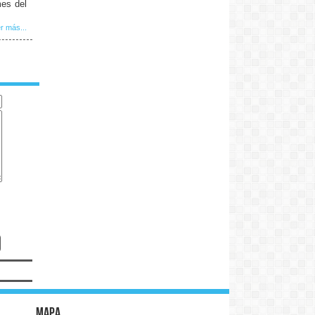
mes del
r más...
Mapa