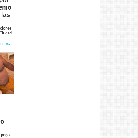
remo
 las
ciones
 Ciudad
r más...
to
e pagos