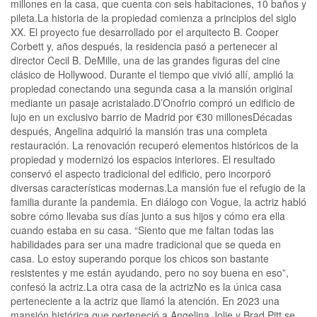
millones en la casa, que cuenta con seis habitaciones, 10 baños y
pileta.La historia de la propiedad comienza a principios del siglo
XX. El proyecto fue desarrollado por el arquitecto B. Cooper
Corbett y, años después, la residencia pasó a pertenecer al
director Cecil B. DeMille, una de las grandes figuras del cine
clásico de Hollywood. Durante el tiempo que vivió allí, amplió la
propiedad conectando una segunda casa a la mansión original
mediante un pasaje acristalado.D’Onofrio compró un edificio de
lujo en un exclusivo barrio de Madrid por €30 millonesDécadas
después, Angelina adquirió la mansión tras una completa
restauración. La renovación recuperó elementos históricos de la
propiedad y modernizó los espacios interiores. El resultado
conservó el aspecto tradicional del edificio, pero incorporó
diversas características modernas.La mansión fue el refugio de la
familia durante la pandemia. En diálogo con Vogue, la actriz habló
sobre cómo llevaba sus días junto a sus hijos y cómo era ella
cuando estaba en su casa. “Siento que me faltan todas las
habilidades para ser una madre tradicional que se queda en
casa. Lo estoy superando porque los chicos son bastante
resistentes y me están ayudando, pero no soy buena en eso”,
confesó la actriz.La otra casa de la actrizNo es la única casa
perteneciente a la actriz que llamó la atención. En 2023 una
mansión histórica que perteneció a Angelina Jolie y Brad Pitt se