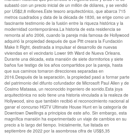
subastó con un precio inicial de un millón de dólares, y se vendió
por US$2,8 millones.Este tesoro arquitectónico, que abarca 715
metros cuadrados y data de la década de 1830, se erige como un
fascinante testimonio de la fusión entre la riqueza histórica y la
modernidad contemporánea.La historia de esta residencia se
remonta al año 2006, cuando la pareja más famosa de Hollywood
adquirió la propiedad después de que Pitt creara la Fundación
Make It Right, destinada a impulsar el desarrollo de nuevas
viviendas en el vecindario Lower 9th Ward de Nueva Orleans.
Durante una década, esta mansión de siete dormitorios y siete
baños fue testigo de los años compartidos por la pareja, hasta
que sus caminos tomaron direcciones separadas en
2016.Después de la separación, la propiedad pasó a formar parte
del patrimonio del difunto cofundador de Microsoft Paul Allen y de
Cosimo Matassa, un reconocido ingeniero de sonido.Esta joya
arquitectónica no solo tiene una historia vinculada a la realeza de
Hollywood, sino que también recibió el reconocimiento nacional al
ganar el concurso HGTV Ultimate House Hunt en la categoría de
Downtown Dwellings a principios de este año. Sin embargo, esta
magnífica mansión ha experimentado un viaje de cambios en su
precio a lo largo del tiempo. Inicialmente, fue listada en
septiembre de 2022 por la asombrosa cifra de US$5,35