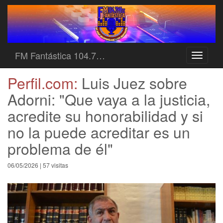
FM Fantástica 104.7…
Toggle
navigati
Perfil.com:
Luis Juez sobre
Adorni: "Que vaya a la justicia,
acredite su honorabilidad y si
no la puede acreditar es un
problema de él"
06/05/2026 | 57 visitas