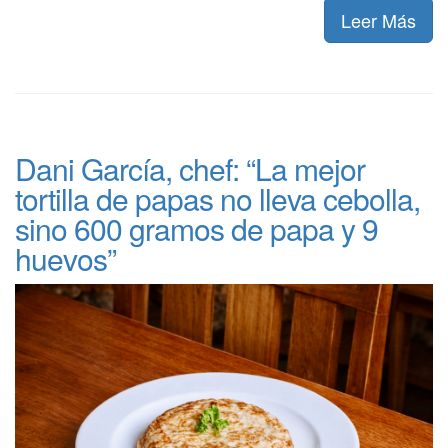
Leer Más
Dani García, chef: “La mejor
tortilla de papas no lleva cebolla,
sino 600 gramos de papa y 9
huevos”