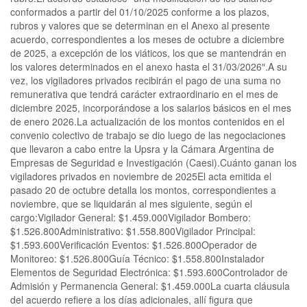
conformados a partir del 01/10/2025 conforme a los plazos,
rubros y valores que se determinan en el Anexo al presente
acuerdo, correspondientes a los meses de octubre a diciembre
de 2025, a excepción de los viáticos, los que se mantendrán en
los valores determinados en el anexo hasta el 31/03/2026″.A su
vez, los vigiladores privados recibirán el pago de una suma no
remunerativa que tendrá carácter extraordinario en el mes de
diciembre 2025, incorporándose a los salarios básicos en el mes
de enero 2026.La actualización de los montos contenidos en el
convenio colectivo de trabajo se dio luego de las negociaciones
que llevaron a cabo entre la Upsra y la Cámara Argentina de
Empresas de Seguridad e Investigación (Caesi).Cuánto ganan los
vigiladores privados en noviembre de 2025El acta emitida el
pasado 20 de octubre detalla los montos, correspondientes a
noviembre, que se liquidarán al mes siguiente, según el
cargo:Vigilador General: $1.459.000Vigilador Bombero:
$1.526.800Administrativo: $1.558.800Vigilador Principal:
$1.593.600Verificación Eventos: $1.526.800Operador de
Monitoreo: $1.526.800Guía Técnico: $1.558.800Instalador
Elementos de Seguridad Electrónica: $1.593.600Controlador de
Admisión y Permanencia General: $1.459.000La cuarta cláusula
del acuerdo refiere a los días adicionales, allí figura que