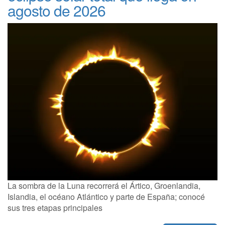
agosto de 2026
La sombra de la Luna recorrerá el Ártico, Groenlandia,
Islandia, el océano Atlántico y parte de España; conocé
sus tres etapas principales