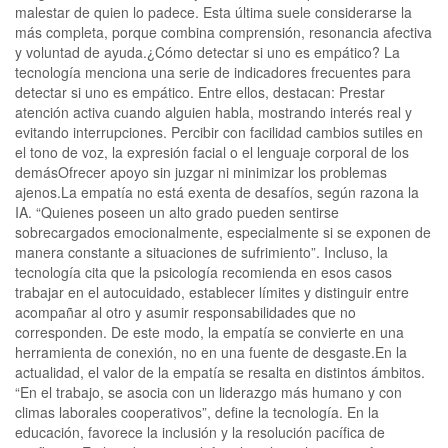
malestar de quien lo padece. Esta última suele considerarse la
más completa, porque combina comprensión, resonancia afectiva
y voluntad de ayuda.¿Cómo detectar si uno es empático? La
tecnología menciona una serie de indicadores frecuentes para
detectar si uno es empático. Entre ellos, destacan: Prestar
atención activa cuando alguien habla, mostrando interés real y
evitando interrupciones. Percibir con facilidad cambios sutiles en
el tono de voz, la expresión facial o el lenguaje corporal de los
demásOfrecer apoyo sin juzgar ni minimizar los problemas
ajenos.La empatía no está exenta de desafíos, según razona la
IA. “Quienes poseen un alto grado pueden sentirse
sobrecargados emocionalmente, especialmente si se exponen de
manera constante a situaciones de sufrimiento”. Incluso, la
tecnología cita que la psicología recomienda en esos casos
trabajar en el autocuidado, establecer límites y distinguir entre
acompañar al otro y asumir responsabilidades que no
corresponden. De este modo, la empatía se convierte en una
herramienta de conexión, no en una fuente de desgaste.En la
actualidad, el valor de la empatía se resalta en distintos ámbitos.
“En el trabajo, se asocia con un liderazgo más humano y con
climas laborales cooperativos”, define la tecnología. En la
educación, favorece la inclusión y la resolución pacífica de