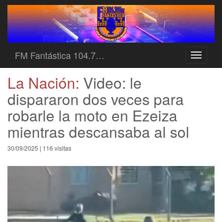
FM Fantástica 104.7…
Toggle
navigati
La Nación:
Video: le
dispararon dos veces para
robarle la moto en Ezeiza
mientras descansaba al sol
30/09/2025 | 116 visitas