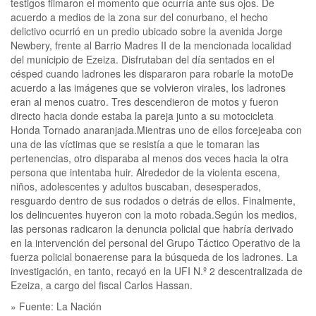
testigos filmaron el momento que ocurría ante sus ojos. De
acuerdo a medios de la zona sur del conurbano, el hecho
delictivo ocurrió en un predio ubicado sobre la avenida Jorge
Newbery, frente al Barrio Madres II de la mencionada localidad
del municipio de Ezeiza. Disfrutaban del día sentados en el
césped cuando ladrones les dispararon para robarle la motoDe
acuerdo a las imágenes que se volvieron virales, los ladrones
eran al menos cuatro. Tres descendieron de motos y fueron
directo hacia donde estaba la pareja junto a su motocicleta
Honda Tornado anaranjada.Mientras uno de ellos forcejeaba con
una de las víctimas que se resistía a que le tomaran las
pertenencias, otro disparaba al menos dos veces hacia la otra
persona que intentaba huir. Alrededor de la violenta escena,
niños, adolescentes y adultos buscaban, desesperados,
resguardo dentro de sus rodados o detrás de ellos. Finalmente,
los delincuentes huyeron con la moto robada.Según los medios,
las personas radicaron la denuncia policial que habría derivado
en la intervención del personal del Grupo Táctico Operativo de la
fuerza policial bonaerense para la búsqueda de los ladrones. La
investigación, en tanto, recayó en la UFI N.º 2 descentralizada de
Ezeiza, a cargo del fiscal Carlos Hassan.
» Fuente: La Nación