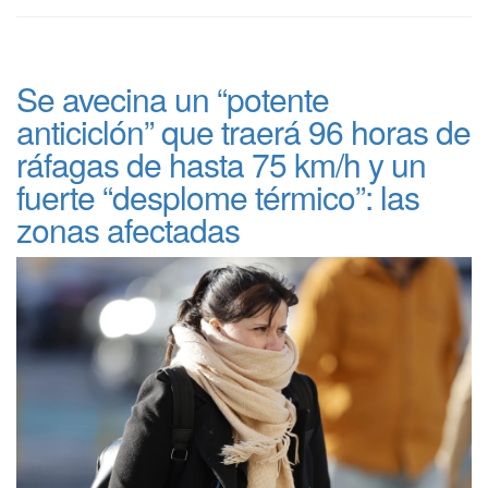
Se avecina un “potente
anticiclón” que traerá 96 horas de
ráfagas de hasta 75 km/h y un
fuerte “desplome térmico”: las
zonas afectadas