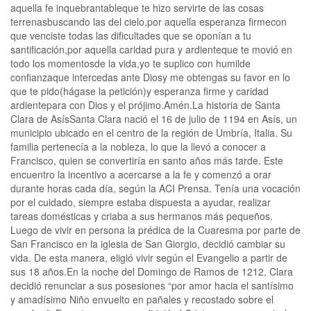
aquella fe inquebrantableque te hizo servirte de las cosas
terrenasbuscando las del cielo,por aquella esperanza firmecon
que venciste todas las dificultades que se oponían a tu
santificación,por aquella caridad pura y ardienteque te movió en
todo los momentosde la vida,yo te suplico con humilde
confianzaque intercedas ante Diosy me obtengas su favor en lo
que te pido(hágase la petición)y esperanza firme y caridad
ardientepara con Dios y el prójimo.Amén.La historia de Santa
Clara de AsísSanta Clara nació el 16 de julio de 1194 en Asís, un
municipio ubicado en el centro de la región de Umbría, Italia. Su
familia pertenecía a la nobleza, lo que la llevó a conocer a
Francisco, quien se convertiría en santo años más tarde. Este
encuentro la incentivo a acercarse a la fe y comenzó a orar
durante horas cada día, según la ACI Prensa. Tenía una vocación
por el cuidado, siempre estaba dispuesta a ayudar, realizar
tareas domésticas y criaba a sus hermanos más pequeños.
Luego de vivir en persona la prédica de la Cuaresma por parte de
San Francisco en la iglesia de San Giorgio, decidió cambiar su
vida. De esta manera, eligió vivir según el Evangelio a partir de
sus 18 años.En la noche del Domingo de Ramos de 1212, Clara
decidió renunciar a sus posesiones “por amor hacia el santísimo
y amadísimo Niño envuelto en pañales y recostado sobre el