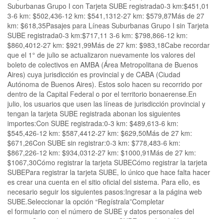
Suburbanas Grupo I con Tarjeta SUBE registrada0-3 km:$451,01
3-6 km: $502,436-12 km: $541,1312-27 km: $579,87Más de 27
km: $618,35Pasajes para Líneas Suburbanas Grupo I sin Tarjeta
SUBE registrada0-3 km:$717,11 3-6 km: $798,866-12 km:
$860,4012-27 km: $921,99Más de 27 km: $983,18Cabe recordar
que el 1° de julio se actualizaron nuevamente los valores del
boleto de colectivos en AMBA (Área Metropolitana de Buenos
Aires) cuya jurisdicción es provincial y de CABA (Ciudad
Autónoma de Buenos Aires). Estos solo hacen su recorrido por
dentro de la Capital Federal o por el territorio bonaerense.En
julio, los usuarios que usen las líneas de jurisdicción provincial y
tengan la tarjeta SUBE registrada abonan los siguientes
importes:Con SUBE registrada:0-3 km: $489,613-6 km:
$545,426-12 km: $587,4412-27 km: $629,50Más de 27 km:
$671,26Con SUBE sin registrar:0-3 km: $778,483-6 km:
$867,226-12 km: $934,0312-27 km: $1000,91Más de 27 km:
$1067,30Cómo registrar la tarjeta SUBECómo registrar la tarjeta
SUBEPara registrar la tarjeta SUBE, lo único que hace falta hacer
es crear una cuenta en el sitio oficial del sistema. Para ello, es
necesario seguir los siguientes pasos:Ingresar a la página web
SUBE.Seleccionar la opción “Regístrala”Completar
el formulario con el número de SUBE y datos personales del