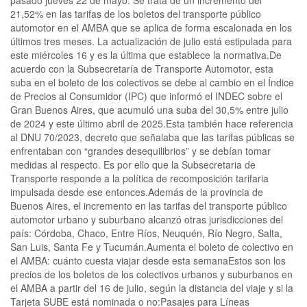
pasado jueves 22 de mayo. Se trata de un incremento del
21,52% en las tarifas de los boletos del transporte público
automotor en el AMBA que se aplica de forma escalonada en los
últimos tres meses. La actualización de julio está estipulada para
este miércoles 16 y es la última que establece la normativa.De
acuerdo con la Subsecretaría de Transporte Automotor, esta
suba en el boleto de los colectivos se debe al cambio en el Índice
de Precios al Consumidor (IPC) que informó el INDEC sobre el
Gran Buenos Aires, que acumuló una suba del 30,5% entre julio
de 2024 y este último abril de 2025.Esta también hace referencia
al DNU 70/2023, decreto que señalaba que las tarifas públicas se
enfrentaban con “grandes desequilibrios” y se debían tomar
medidas al respecto. Es por ello que la Subsecretaria de
Transporte responde a la política de recomposición tarifaria
impulsada desde ese entonces.Además de la provincia de
Buenos Aires, el incremento en las tarifas del transporte público
automotor urbano y suburbano alcanzó otras jurisdicciones del
país: Córdoba, Chaco, Entre Ríos, Neuquén, Río Negro, Salta,
San Luis, Santa Fe y Tucumán.Aumenta el boleto de colectivo en
el AMBA: cuánto cuesta viajar desde esta semanaEstos son los
precios de los boletos de los colectivos urbanos y suburbanos en
el AMBA a partir del 16 de julio, según la distancia del viaje y si la
Tarjeta SUBE está nominada o no:Pasajes para Líneas