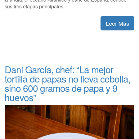
sus tres etapas principales
Leer Más
Dani García, chef: “La mejor
tortilla de papas no lleva cebolla,
sino 600 gramos de papa y 9
huevos”