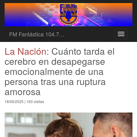
FM Fantástica 104.7…
Toggle
navigati
La Nación:
Cuánto tarda el
cerebro en desapegarse
emocionalmente de una
persona tras una ruptura
amorosa
18/06/2025 | 163 visitas