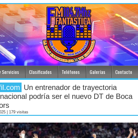
 Servicios
Clasificados
Teléfonos
Galerías
Contacto
fil.com
Un entrenador de trayectoria
rnacional podría ser el nuevo DT de Boca
ors
2025
| 179 visitas