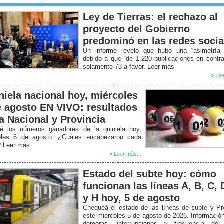
Ley de Tierras: el rechazo al
proyecto del Gobierno
predominó en las redes socia
Un informe reveló que hubo una “asimetría b
debido a que “de 1.220 publicaciones en contr
solamente 73 a favor. Leer más
» Lee
niela nacional hoy, miércoles
e agosto EN VIVO: resultados
la Nacional y Provincia
é los números ganadores de la quiniela hoy,
oles 6 de agosto. ¿Cuáles encabezaron cada
? Leer más
» Leer más...
Estado del subte hoy: cómo
funcionan las líneas A, B, C, 
y H hoy, 5 de agosto
Chequeá el estado de las líneas de subte y P
este miércoles 5 de agosto de 2026. Informació
demoras, interrupciones y frecuencia del