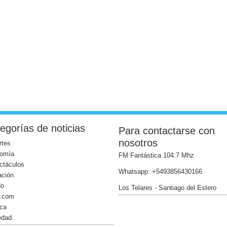
egorías de noticias
Para contactarse con
nosotros
rtes
omía
FM Fantástica 104.7 Mhz
ctáculos
Whatsapp: +5493856430166
ación
do
Los Telares - Santiago del Estero
l.com
ica
edad