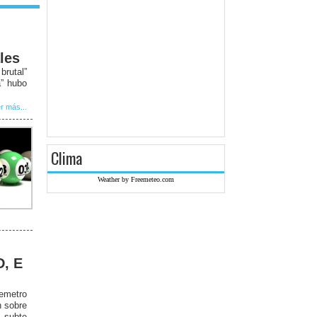
les
rutal”
a” hubo
r más...
Clima
Weather by Freemeteo.com
D, E
remetro
n sobre
 subte