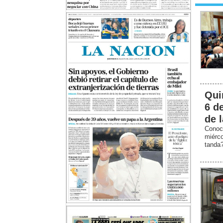
Qui
6 d
de 
Conoc
miérc
tanda