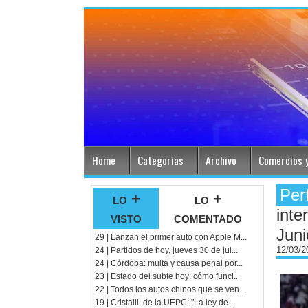
Home
Categorías
Archivo
Comercios y
Per
lo +
lo +
inte
visto
comentado
Juni
29 | Lanzan el primer auto con Apple M...
12/03/
24 | Partidos de hoy, jueves 30 de jul...
24 | Córdoba: multa y causa penal por...
23 | Estado del subte hoy: cómo funci...
22 | Todos los autos chinos que se ven...
19 | Cristalli, de la UEPC: "La ley de...