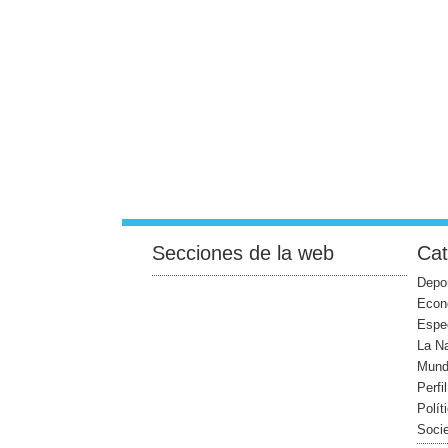
Secciones de la web
Cat
Depo
Econ
Espe
La N
Mun
Perfi
Polít
Soci