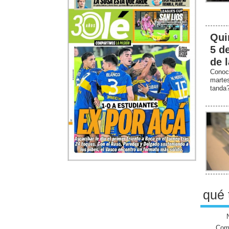
Qui
5 d
de 
Conoc
marte
tanda
qué 
Come