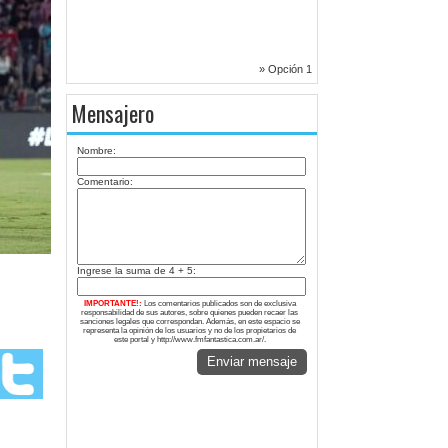
» Opción 1
Mensajero
Nombre:
Comentario:
Ingrese la suma de 4 + 5:
IMPORTANTE!:
Los comentarios publicados son de exclusiva
responsabilidad de sus autores, sobre quienes pueden recaer las
sanciones legales que correspondan. Además, en este espacio se
representa la opinión de los usuarios y no de los propietarios de
este portal y http://www.fmfantastica.com.ar/.
Enviar mensaje