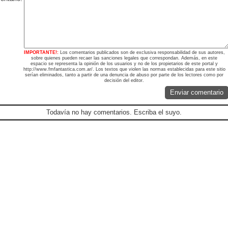
IMPORTANTE!:
Los comentarios publicados son de exclusiva responsabilidad de sus autores,
sobre quienes pueden recaer las sanciones legales que correspondan. Además, en este
espacio se representa la opinión de los usuarios y no de los propietarios de este portal y
http://www.fmfantastica.com.ar/. Los textos que violen las normas establecidas para este sitio
serían eliminados, tanto a partir de una denuncia de abuso por parte de los lectores como por
decisión del editor.
Enviar comentario
Todavía no hay comentarios. Escriba el suyo.