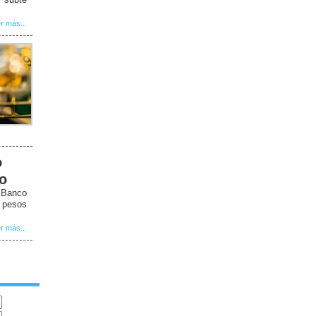
r más...
o
to
l Banco
5 pesos
r más...