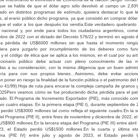
que se habla de que el dólar agro sólo devolvió al campo un 2,83
ado en distintos programas de estímulo, quisiera destacar lo que le
, al erario público dicho programa, ya que consistió en comprar dóla
que el valor a los que después los vendía.Este verdadero quebranto 
 nacional y, por ende para todos los ciudadanos argentinos, com
mbre de 2022 con el dictado del Decreto 576/22 y terminó en agosto 
a pérdida de US$6000 millones sin que hasta el momento ningún
iniera para juzgarlo por incumplimiento de los deberes como func
 y el código de ética que se aplica a los mismos, en el cual por su art
ncionario público debe actuar con pleno conocimiento de las m
das a su consideración, con la misma diligencia que un buen admini
ría para con sus propios bienes…Asimismo, debe evitar accio
n poner en riesgo la finalidad de la función pública o el patrimonio del
to 41/99).Hoja de ruta para encarar la compleja campaña de granos 
025Pero veamos cómo se fue produciendo dicha pérdida para el pat
tado. El Programa de Incremento Exportador (PIE), más conocido com
vo cuatro etapas. En la primera etapa (PIE I), durante septiembre de 
 perdió US$3000 millones tal como refleja el siguiente cuadro.En la 
el Programa (PIE II), entre fines de noviembre y diciembre de 2022, e
US$900 millones.En la tercera etapa del Programa (PIE III) entre abri
3, el Estado perdió US$1500 millones.En la cuarta y última et
ma (PIE IV) entre julio y agosto de 2023, el Estado perdió