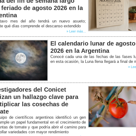
ha del fin de semana largo
 feriado de agosto 2026 en la
entina
tavo mes del año tendrá un nuevo asueto;
ate qué días comprende el descanso extendido
» Leer más...
El calendario lunar de agosto
2026 en la Argentina
Conocé cada una de las fechas de las fases l
en esta ocasión, la Luna llena llegará a final de
» Lee
estigadores del Conicet
lizan un hallazgo clave para
tiplicar las cosechas de
ate
ipo de científicos argentinos identificó un gen
mple un papel fundamental en el crecimiento de
antas de tomate y que podría abrir el camino para
ollar variedades con mayor rendimiento