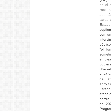
en el 
recaud
además
caros 
Estado
septie
con un
interv
público
“el fu
someti
emplea
pudiera
(Decre
2024/2
del Es
agro tu
Estado
etapa d
perdió 
de 202
Progra