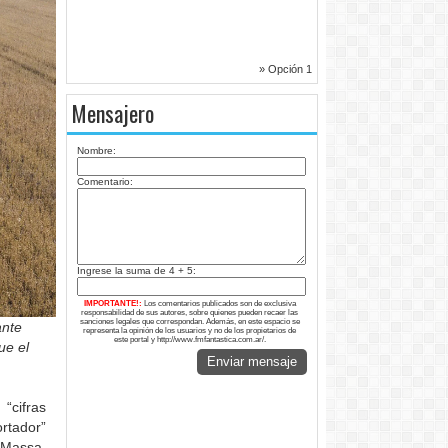
» Opción 1
Mensajero
Nombre:
Comentario:
Ingrese la suma de 4 + 5:
IMPORTANTE!:
Los comentarios publicados son de exclusiva
responsabilidad de sus autores, sobre quienes pueden recaer las
sanciones legales que correspondan. Además, en este espacio se
ante
representa la opinión de los usuarios y no de los propietarios de
este portal y http://www.fmfantastica.com.ar/.
ue el
Enviar mensaje
“cifras
rtador”
 Massa,