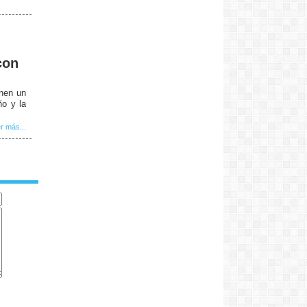
con
enen un
ño y la
r más...