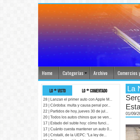
Home
Categorías
Archivo
Comercios y
La 
lo + visto
lo + comentado
Serg
28 | Lanzan el primer auto con Apple M...
Est
23 | Córdoba: multa y causa penal por...
22 | Partidos de hoy, jueves 30 de jul...
01/09/
20 | Todos los autos chinos que se ven...
17 | Estado del subte hoy: cómo funci...
17 | Cuánto cuesta mantener un auto 0...
16 | Cristalli, de la UEPC: "La ley de...