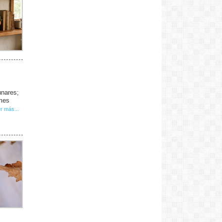
unares;
 mes
r más...