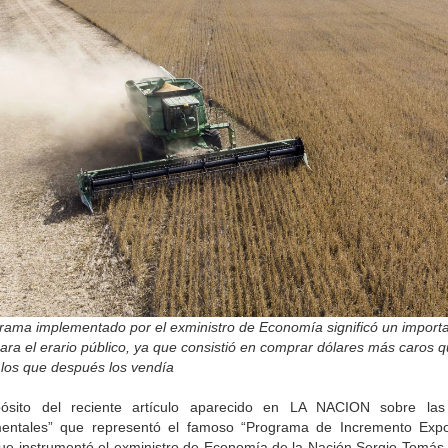
grama implementado por el exministro de Economía significó un import
ara el erario público, ya que consistió en comprar dólares más caros q
 los que después los vendía
ósito del reciente artículo aparecido en LA NACION sobre las 
ntales” que representó el famoso “Programa de Incremento Expo
que instrumentó el exministro de Economía de la Nación Sergio Tomás