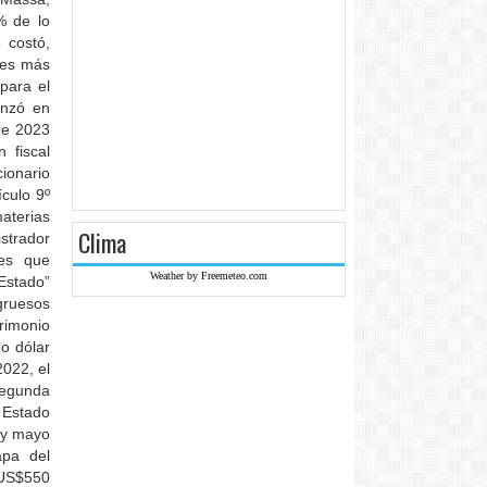
% de lo
 costó,
res más
para el
enzó en
de 2023
 fiscal
ionario
ículo 9º
aterias
Clima
strador
nes que
Weather by Freemeteo.com
 Estado”
gruesos
rimonio
o dólar
2022, el
segunda
l Estado
l y mayo
apa del
 US$550