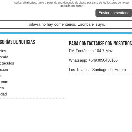
serían eliminados, tanto a partir de una denuncia de abuso por parte de los lectores como por
decisión del editor.
Enviar comentario
Todavía no hay comentarios. Escriba el suyo.
gorías de noticias
Para contactarse con nosotros
rtes
FM Fantástica 104.7 Mhz
omía
Whatsapp: +5493856430166
ctáculos
ación
Los Telares - Santiago del Estero
do
l.com
ica
edad