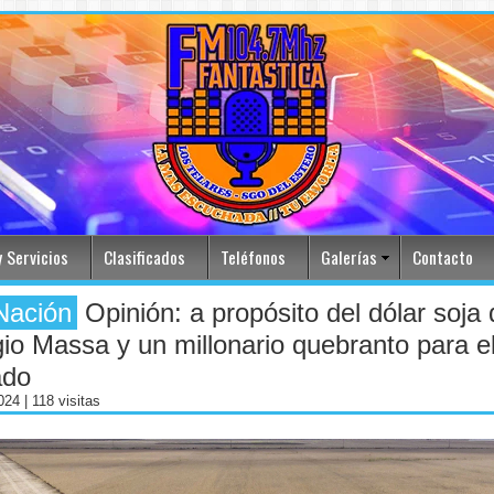
 Servicios
Clasificados
Teléfonos
Galerías
Contacto
Nación
Opinión: a propósito del dólar soja 
io Massa y un millonario quebranto para e
ado
2024
| 118 visitas