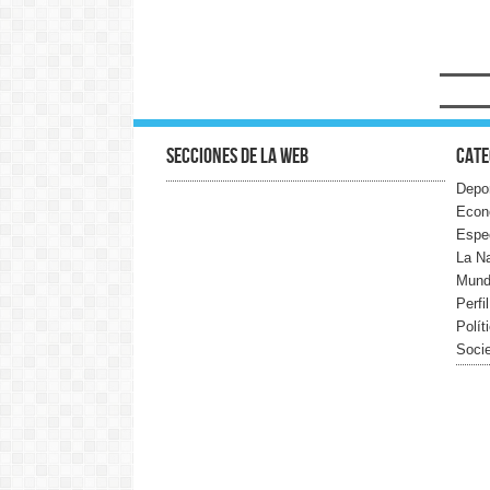
Secciones de la web
Cate
Depo
Econ
Espe
La N
Mun
Perfi
Polít
Soci