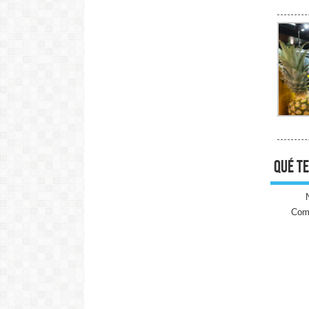
qué te
Come