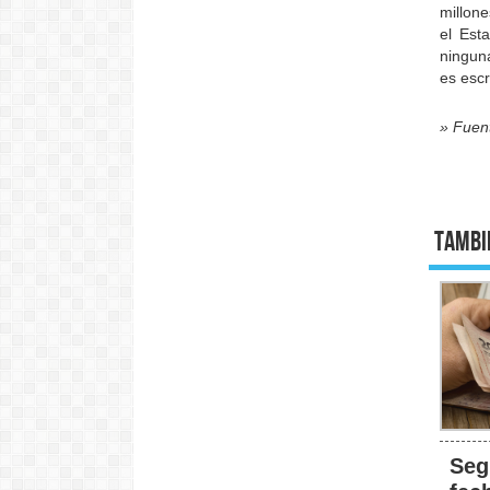
millon
el Est
ningun
es escr
» Fuen
Tambi
Seg