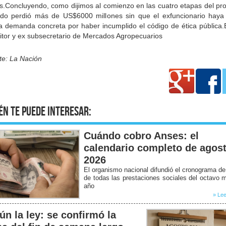
es.Concluyendo, como dijimos al comienzo en las cuatro etapas del pr
ado perdió más de US$6000 millones sin que el exfuncionario haya 
a demanda concreta por haber incumplido el código de ética pública.E
itor y ex subsecretario de Mercados Agropecuarios
te: La Nación
én te puede interesar:
Cuándo cobro Anses: el
calendario completo de agos
2026
El organismo nacional difundió el cronograma d
de todas las prestaciones sociales del octavo 
año
» Lee
ún la ley: se confirmó la