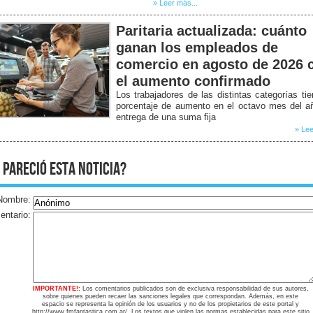
» Leer más...
Paritaria actualizada: cuánto
ganan los empleados de
comercio en agosto de 2026 
el aumento confirmado
Los trabajadores de las distintas categorías ti
porcentaje de aumento en el octavo mes del a
entrega de una suma fija
» Lee
 pareció esta noticia?
Nombre:
ntario:
IMPORTANTE!:
Los comentarios publicados son de exclusiva responsabilidad de sus autores,
sobre quienes pueden recaer las sanciones legales que correspondan. Además, en este
espacio se representa la opinión de los usuarios y no de los propietarios de este portal y
http://www.fmfantastica.com.ar/. Los textos que violen las normas establecidas para este sitio