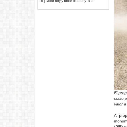
15 | Dólar hoy y dólar blue hoy: a c...
El pro
costo p
valor a
A prop
monume
(PIE) 