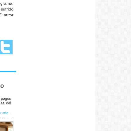
ograma,
sufrido
l autor
to
e pagos
mes del
r más...