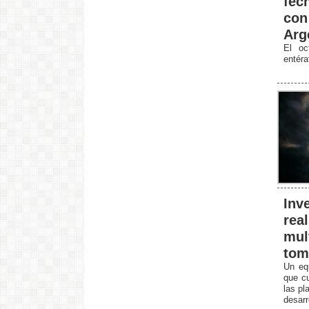
fec
con
Arg
El oc
entér
Inv
rea
mul
tom
Un equ
que cu
las pl
desarr