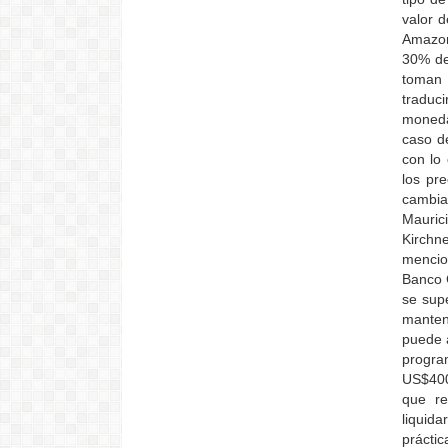
valor d
Amazon 
30% de
toman 
traduc
moneda
caso de
con lo
los pr
cambia
Mauric
Kirchn
mencio
Banco 
se supe
manten
puede a
progra
US$400
que re
liquid
práctic