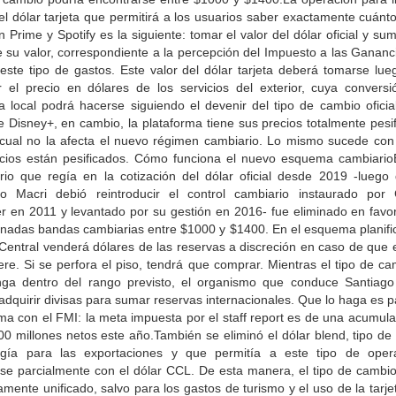
el dólar tarjeta que permitirá a los usuarios saber exactamente cuán
Prime y Spotify es la siguiente: tomar el valor del dólar oficial y su
 su valor, correspondiente a la percepción del Impuesto a las Gananc
este tipo de gastos. Este valor del dólar tarjeta deberá tomarse lue
ir el precio en dólares de los servicios del exterior, cuya conversi
 local podrá hacerse siguiendo el devenir del tipo de cambio oficial
 Disney+, en cambio, la plataforma tiene sus precios totalmente pesi
 cual no la afecta el nuevo régimen cambiario. Lo mismo sucede con N
ecios están pesificados. Cómo funciona el nuevo esquema cambiario
rio que regía en la cotización del dólar oficial desde 2019 -luego
io Macri debió reintroducir el control cambiario instaurado por C
er en 2011 y levantado por su gestión en 2016- fue eliminado en favor
nadas bandas cambiarias entre $1000 y $1400. En el esquema planific
Central venderá dólares de las reservas a discreción en caso de que e
re. Si se perfora el piso, tendrá que comprar. Mientras el tipo de c
ga dentro del rango previsto, el organismo que conduce Santiago 
dquirir divisas para sumar reservas internacionales. Que lo haga es p
ma con el FMI: la meta impuesta por el staff report es de una acumula
0 millones netos este año.También se eliminó el dólar blend, tipo de
gía para las exportaciones y que permitía a este tipo de oper
arse parcialmente con el dólar CCL. De esta manera, el tipo de cambi
amente unificado, salvo para los gastos de turismo y el uso de la tarje