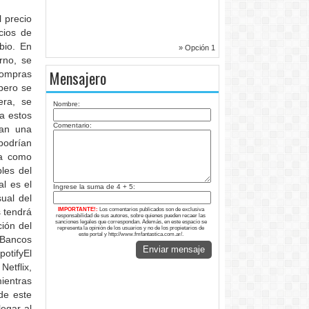
 precio
cios de
bio. En
» Opción 1
rno, se
Mensajero
compras
pero se
era, se
Nombre:
a estos
Comentario:
gan una
podrían
ma como
bles del
l es el
Ingrese la suma de 4 + 5:
ual del
s tendrá
IMPORTANTE!:
Los comentarios publicados son de exclusiva
responsabilidad de sus autores, sobre quienes pueden recaer las
sanciones legales que correspondan. Además, en este espacio se
ión del
representa la opinión de los usuarios y no de los propietarios de
este portal y http://www.fmfantastica.com.ar/.
 Bancos
Enviar mensaje
potifyEl
etflix,
mientras
de este
egar al