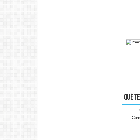
qué te
Come