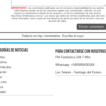
IMPORTANTE!:
Los comentarios publicados son de exclusiva responsabilidad de sus autores,
sobre quienes pueden recaer las sanciones legales que correspondan. Además, en este
espacio se representa la opinión de los usuarios y no de los propietarios de este portal y
http://www.fmfantastica.com.ar/. Los textos que violen las normas establecidas para este sitio
serían eliminados, tanto a partir de una denuncia de abuso por parte de los lectores como por
decisión del editor.
Enviar comentario
Todavía no hay comentarios. Escriba el suyo.
gorías de noticias
Para contactarse con nosotros
rtes
FM Fantástica 104.7 Mhz
omía
Whatsapp: +5493856430166
ctáculos
ación
Los Telares - Santiago del Estero
do
l.com
ica
edad