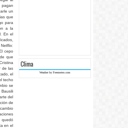
to pagan
marle un
ias que
go para
ón a la
. En el
ficados,
etflix:
El cepo
 de que
Clima
ristina
 de las
Weather by Freemeteo.com
ado, el
l techo
ambio se
Bausili
arte del
ción de
 cambio
aciones
o quedó
ta en el