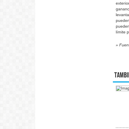
exteri
gananc
levanta
pueden
pueden
límite
» Fuen
Tambi