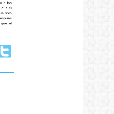
o a las
 que el
que sólo
después
 que el