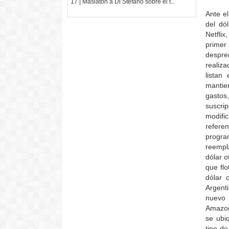
17 | Maslatón a Di Stefano sobre el t...
Ante e
del dó
Netfli
primer
despre
realiz
listan
mantie
gastos
suscri
modifi
referen
progra
reempl
dólar o
que fl
dólar 
Argenti
nuevo 
Amazon 
se ubi
tipo d