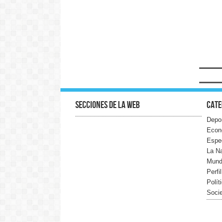
Secciones de la web
Cate
Depo
Econ
Espe
La N
Mun
Perfi
Polít
Soci