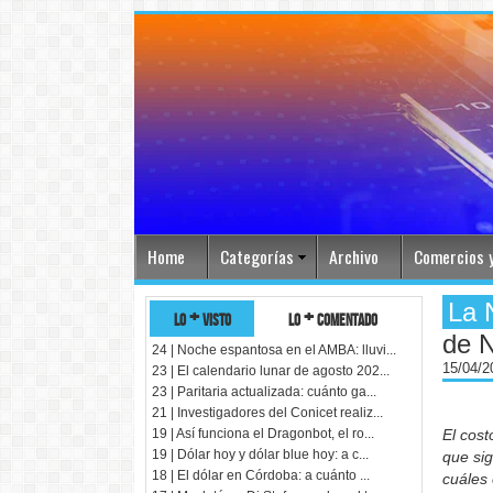
Home
Categorías
Archivo
Comercios y
La 
lo + visto
lo + comentado
de N
24 | Noche espantosa en el AMBA: lluvi...
15/04/
23 | El calendario lunar de agosto 202...
23 | Paritaria actualizada: cuánto ga...
21 | Investigadores del Conicet realiz...
19 | Así funciona el Dragonbot, el ro...
El cost
19 | Dólar hoy y dólar blue hoy: a c...
que sig
18 | El dólar en Córdoba: a cuánto ...
cuáles 