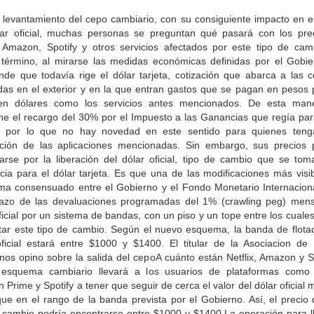
l levantamiento del cepo cambiario, con su consiguiente impacto en el
lar oficial, muchas personas se preguntan qué pasará con los pre
x, Amazon, Spotify y otros servicios afectados por este tipo de cam
 término, al mirarse las medidas económicas definidas por el Gobie
nde que todavía rige el dólar tarjeta, cotización que abarca a las 
adas en el exterior y en la que entran gastos que se pagan en pesos 
 en dólares como los servicios antes mencionados. De esta man
ne el recargo del 30% por el Impuesto a las Ganancias que regía par
, por lo que no hay novedad en este sentido para quienes ten
pción de las aplicaciones mencionadas. Sin embargo, sus precios 
carse por la liberación del dólar oficial, tipo de cambio que se to
cia para el dólar tarjeta. Es que una de las modificaciones más visi
ma consensuado entre el Gobierno y el Fondo Monetario Internaciona
azo de las devaluaciones programadas del 1% (crawling peg) mens
ficial por un sistema de bandas, con un piso y un tope entre los cuale
otar este tipo de cambio. Según el nuevo esquema, la banda de flotac
oficial estará entre $1000 y $1400. El titular de la Asociacion de
nos opino sobre la salida del cepoA cuánto están Netflix, Amazon y S
esquema cambiario llevará a los usuarios de plataformas como N
Prime y Spotify a tener que seguir de cerca el valor del dólar oficial 
que en el rango de la banda prevista por el Gobierno. Así, el precio 
e cambio podría encontrarse entre $1000 y $1400.La operación para ll